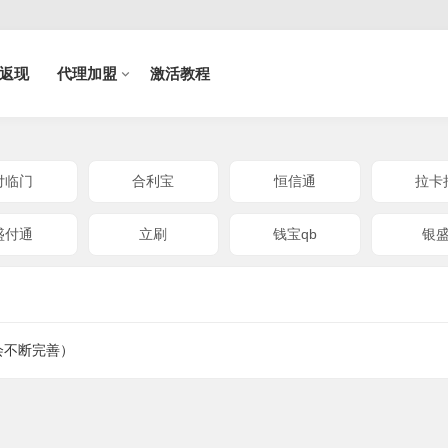
返现
代理加盟
激活教程
付临门
合利宝
恒信通
拉卡
盛付通
立刷
钱宝qb
银
会不断完善）