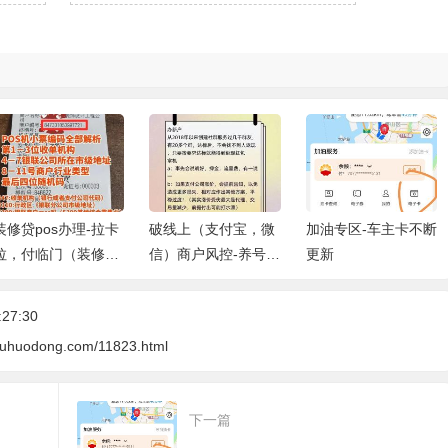
装修贷pos办理-拉卡
破线上（支付宝，微
加油专区-车主卡不断
拉，付临门（装修公
信）商户风控-养号方
更新
司为什么要办一台po
式
s机）
27:30
gouhuodong.com/11823.html
下一篇