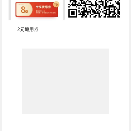
2元通用劵
顺丰38元寄件礼包