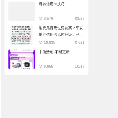
玩转信用卡技巧
8,576
09/23
消费几百元也要发票？平安
银行信用卡风控升级，已出
现降额封卡现象及如何应对
16,835
07/21
中信活动-不断更新
6,655
10/17