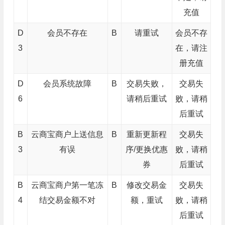
充值
D
会员不存在
B
请重试
会员不存
3
在，请注
册充值
D
会员系统故障
B
交易失败，
交易失
6
请稍后重试
败，请稍
后重试
B
云商宝商户上送信息
B
重新更新程
交易失
3
有误
序/更换优惠
败，请稍
券
后重试
B
云商宝商户第一笔冻
B
修改交易金
交易失
4
结交易金额不对
额，重试
败，请稍
后重试