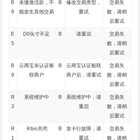
B
未缴激活款，不
B
修改交易类型，
交易失
8
能发生其他交易
重试
败，请稍
后重试
E
D0头寸不足
B
请重试
交易失
5
败，请稍
后重试
B
云商宝未认证银
B
云商宝认证银联
交易失
9
联商户
商户后，请重试
败，请稍
后重试
R
系统维护中
B
系统维护中，请
交易失
3
重启
败，请稍
后重试
R
卡bin关闭
B
发卡行故障，请
交易失
1
重试
败，请稍