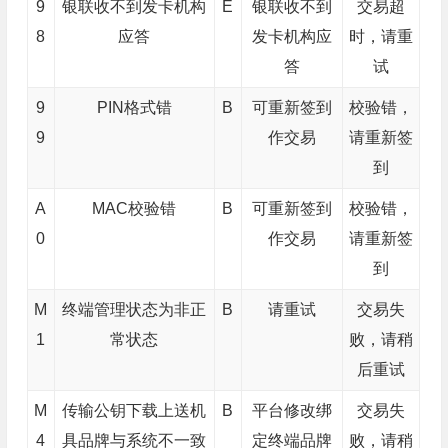
9
银联收不到发卡机构
E
银联收不到
交易超
8
应答
发卡机构应
时，请重
答
试
9
PIN格式错
B
可重新签到
校验错，
9
作交易
请重新签
到
A
MAC校验错
B
可重新签到
校验错，
0
作交易
请重新签
到
M
终端管理状态为非正
B
请重试
交易失
1
常状态
败，请稍
后重试
M
传输公钥下载上送机
B
平台修改绑
交易失
4
具品牌与系统不一致
定终端品牌
败，请稍