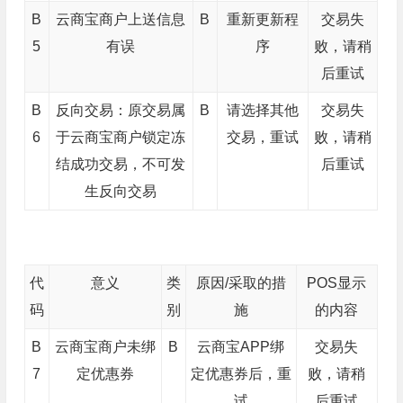
B
云商宝商户上送信息
B
重新更新程
交易失
5
有误
序
败，请稍
后重试
B
反向交易：原交易属
B
请选择其他
交易失
6
于云商宝商户锁定冻
交易，重试
败，请稍
结成功交易，不可发
后重试
生反向交易
代
意义
类
原因/采取的措
POS显示
码
别
施
的内容
B
云商宝商户未绑
B
云商宝APP绑
交易失
7
定优惠券
定优惠券后，重
败，请稍
试
后重试