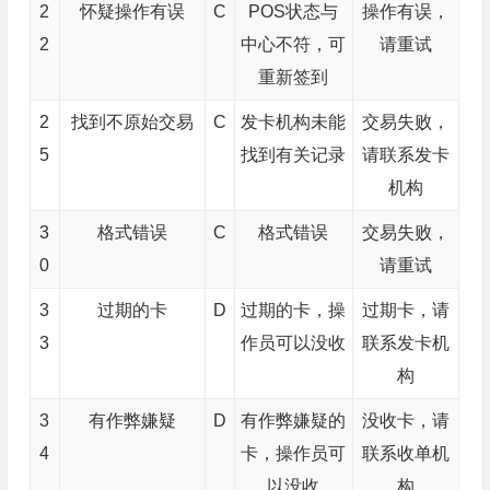
2
怀疑操作有误
C
POS状态与
操作有误，
2
中心不符，可
请重试
重新签到
2
找到不原始交易
C
发卡机构未能
交易失败，
5
找到有关记录
请联系发卡
机构
3
格式错误
C
格式错误
交易失败，
0
请重试
3
过期的卡
D
过期的卡，操
过期卡，请
3
作员可以没收
联系发卡机
构
3
有作弊嫌疑
D
有作弊嫌疑的
没收卡，请
4
卡，操作员可
联系收单机
以没收
构