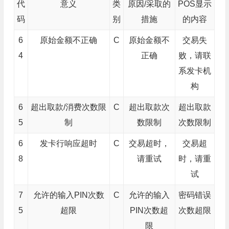
代
意义
类
原因/采取的
POS显示
码
别
措施
的内容
6
原始金额不正确
C
原始金额不
交易失
4
正确
败，请联
系发卡机
构
6
超出取款/消费次数限
C
超出取款次
超出取款
5
制
数限制
次数限制
6
发卡行响应超时
C
交易超时，
交易超
8
请重试
时，请重
试
7
允许的输入PIN次数
C
允许的输入
密码错误
5
超限
PIN次数超
次数超限
限