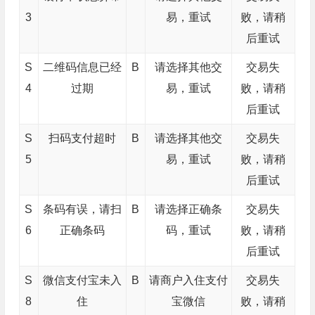
3
易，重试
败，请稍
后重试
S
二维码信息已经
B
请选择其他交
交易失
4
过期
易，重试
败，请稍
后重试
S
扫码支付超时
B
请选择其他交
交易失
5
易，重试
败，请稍
后重试
S
条码有误，请扫
B
请选择正确条
交易失
6
正确条码
码，重试
败，请稍
后重试
S
微信支付宝未入
B
请商户入住支付
交易失
8
住
宝微信
败，请稍