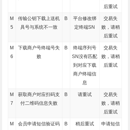
后重试
M
传输公钥下载上送机
B
平台修改绑
交易失
5
具号与系统不一致
定终端SN
败，请稍
后重试
M
下载商户号终端号失
B
终端序列号
交易失
6
败
SN没有匹配
败，请稍
到对应下载
后重试
商户终端信
息
M
获取商户对应扫码支
B
请重试
交易失
7
付二维码信息失败
败，请稍
后重试
M
会员申请短信验证码
B
稍后重试
申请短信