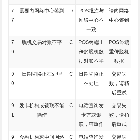
7
需要向网络中心签到
D
POS批次与
请向网络
7
网络中心不
中心签到
一致
7
脱机交易对账不平
C
POS终端上
POS终端
9
传的脱机数
重传脱机
据对账不平
数据
9
日期切换正在处理
C
日期切换正
交易失
0
在处理
败，请稍
后重试
9
发卡机构或银联不能
C
电话查询发
交易失
1
操作
卡方或银
败，请稍
联，可重作
后重试
9
金融机构或中间网络
C
电话查询发
交易失