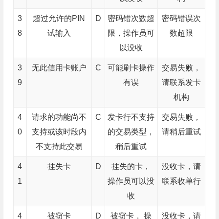
3
超过允许的PIN
D
密码错次数超
密码错误次
8
试输入
限，操作员可
数超限
以没收
3
无此信用卡账户
C
可能刷卡操作
交易失败，
9
有误
请联系发卡
机构
4
请求的功能尚不
C
发卡行不支持
交易失败，
0
支持或该时段内
的交易类型，
请稍后重试
不支持此交易
稍后重试
4
挂失卡
D
挂失的卡，
没收卡，请
1
操作员可以没
联系收单行
收
4
被窃卡
D
被窃卡， 操
没收卡，请