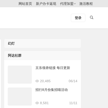
网站首页
新户办卡返现
代理加盟
激活教程
登录
幻灯
阿达社群
京东领劵链接 每日更新
20,485
06/14
招行8月份集招喵活动
8,581
11/11