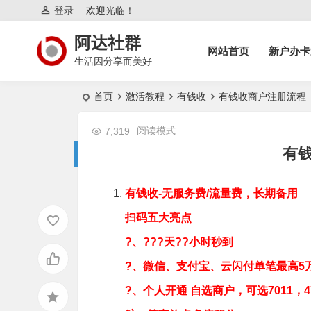
登录
欢迎光临！
阿达社群
网站首页
新户办卡
生活因分享而美好
首页
激活教程
有钱收
有钱收商户注册流程
阅读模式
7,319
有
有钱收-无服务费/流量费，长期备用
扫码五大亮点‎
?、???天??小时秒到
?、微信、支付宝、云闪付单笔最高5
?、个人开通 自选商户，可选7011，